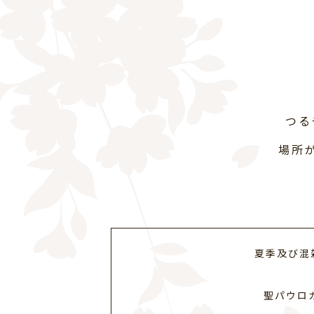
つる
場所
夏季及び混
聖パウロ