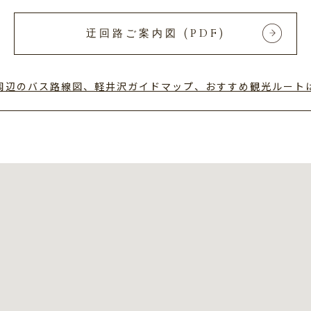
迂回路ご案内図 (PDF)
周辺のバス路線図、軽井沢ガイドマップ、
おすすめ観光ルート